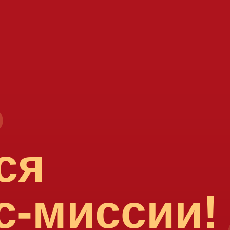
ся
с-миссии!