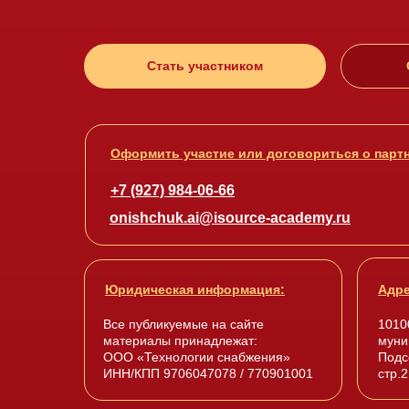
Стать участником
Оформить участие или договориться о парт
+7 (927) 984-06-66
onishchuk.ai@isource-academy.ru
Юридическая информация:
Адре
Все публикуемые на сайте
10100
материалы принадлежат:
муни
ООО «Технологии снабжения»
Подс
ИНН/КПП 9706047078 / 770901001
стр.2