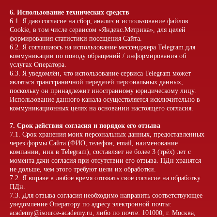
6. Использование технических средств
Увидимся
6.1. Я даю согласие на сбор, анализ и использование файлов
Cookie, в том числе сервисом «Яндекс.Метрика», для целей
в бизнес-
формирования статистики посещения Сайта.
миссии!
6.2. Я соглашаюсь на использование мессенджера Telegram для
коммуникации по поводу обращений / информирования об
услугах Оператора.
6.3. Я уведомлён, что использование сервиса Telegram может
являться трансграничной передачей персональных данных,
Стать участником
поскольку он принадлежит иностранному юридическому лицу.
Использование данного канала осуществляется исключительно в
коммуникационных целях на основании настоящего согласия.
Стать партнером
7. Срок действия согласия и порядок его отзыва
7.1. Срок хранения моих персональных данных, предоставленных
через формы Сайта (ФИО, телефон, email, наименование
компании, ник в Telegram), составляет не более 3 (трёх) лет с
Оформить билет или
момента дачи согласия при отсутствии его отзыва. ПДн хранятся
договориться о партнерстве
не дольше, чем этого требуют цели их обработки.
7.2. Я вправе в любое время отозвать своё согласие на обработку
+7 (927) 984-06-66
ПДн.
onishchuk.ai@isource-academy.ru
7.3. Для отзыва согласия необходимо направить соответствующее
уведомление Оператору по адресу электронной почты:
Максим Антонов
academy@isource-academy.ru, либо по почте: 101000, г. Москва,