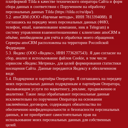
платформой Tilda в качестве технического оператора Сайта и форм
сбора данных в соответствии с Поручением на обработку
персональных данных Tilda (https://tilda.cc/ru/dpa/).
5.2. amoCRM (ООО «Научные методы», ИНН 7813394088). Я
соглашаюсь на передачу моих персональных данных (ФИО,
телефон, email, наименование компании, ник в Telegram) в
систему управления взаимоотношениями с клиентами amoCRM в
объёме, необходимом для учёта и обработки моего обращения.
Серверы amoCRM расположены на территории Российской
Федерации.
5.3. Яндекс (ООО «Яндекс», ИНН 7736207543). Я даю согласие на
сбор, анализ и использование файлов Cookie, в том числе
сервисом «Яндекс.Метрика», для целей формирования статистики
посещения Сайта. Данные передаются Яндексу в обезличенном
виде.
5.4. Подрядчики и партнёры Оператора. Я соглашаюсь на передачу
моих персональных данных подрядчикам и партнёрам Оператора,
оказывающим услуги по маркетингу, рекламе, продвижению и
аналитике. Такие лица обрабатывают персональные данные
исключительно по поручению Оператора на основании
заключённых договоров, содержащих обязательства по
обеспечению конфиденциальности и безопасности персональных
данных, и не приобретают самостоятельных прав на
использование моих персональных данных для собственных
Шанхай, 13-17 октября 2026
целей.