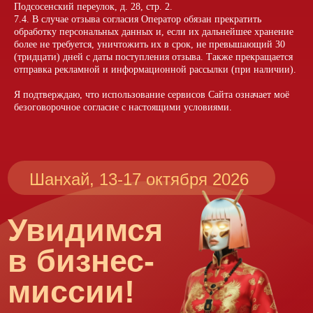
Подсосенский переулок, д. 28, стр. 2.
7.4. В случае отзыва согласия Оператор обязан прекратить
обработку персональных данных и, если их дальнейшее хранение
Юридическая информация:
более не требуется, уничтожить их в срок, не превышающий 30
(тридцати) дней с даты поступления отзыва. Также прекращается
Все публикуемые на сайте
отправка рекламной и информационной рассылки (при наличии).
материалы принадлежат:
ООО «Технологии снабжения»
Я подтверждаю, что использование сервисов Сайта означает моё
ИНН/КПП 9706047078 / 770901001
безоговорочное согласие с настоящими условиями.
Адрес:
101000, г. Москва, вн.тер.г.
муниципальный округ Басманный,
Подсосенский переулок, д.28,
стр.2
Вконтакте
Telegram
политика конфиденциальности
яндекс метрики